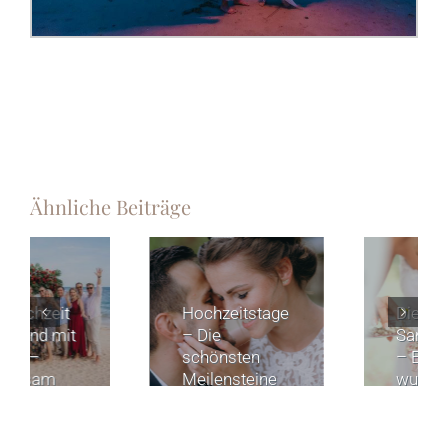
Ähnliche Beiträge
Das
Die
Eheversprechen
Sandzeremonie
in Thailand
– Ein
erneuern.
wunderschönes
Hochzeitsritual
für eure freie
Trauung