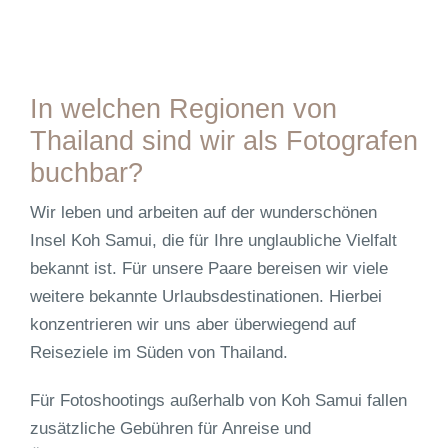
Small
Kham
Wedding
Flitterwochen
Sand
Fotoshooting
/
Fotoshooting
Beach
in
Thailand
auf
in
Thailand
der
Khao
–
Insel
In welchen Regionen von
Lak
After
Koh
Thailand sind wir als Fotografen
Wedding
Chang
Beach
buchbar?
Shooting
in
Wir leben und arbeiten auf der wunderschönen
Khao
Insel
Koh Samui
, die für Ihre unglaubliche Vielfalt
Lak
bekannt ist. Für unsere Paare bereisen wir viele
weitere bekannte Urlaubsdestinationen. Hierbei
konzentrieren wir uns aber überwiegend auf
Reiseziele im Süden von Thailand.
Für Fotoshootings außerhalb von Koh Samui fallen
zusätzliche Gebühren für Anreise und