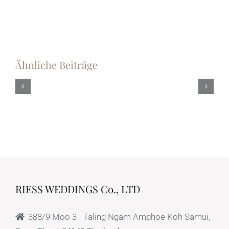
Ähnliche Beiträge
Die
Das
Sandzeremonie
Eheverspr
–
in
Ein
Thailand
wunderschönes
erneuern.
Hochzeitsritual
für
eure
freie
Trauung
RIESS WEDDINGS Co., LTD
388/9 Moo 3 - Taling Ngam Amphoe Koh Samui,
Surat Thani, 84140 Thailand