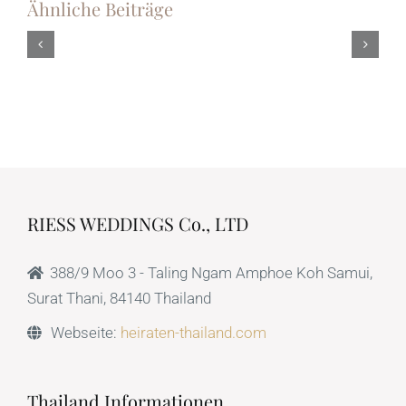
Ähnliche Beiträge
nt
Hochzeit
Koh
.
am
Lanta
Strand
Strandhoch
sche
–
–
Robert
Eine
und
Trauungsz
.
Martina
im
heiraten
Pimalai
auf
Resort
Koh
RIESS WEDDINGS Co., LTD
Lanta
388/9 Moo 3 - Taling Ngam Amphoe Koh Samui,
Surat Thani, 84140 Thailand
Webseite:
heiraten-thailand.com
Thailand Informationen