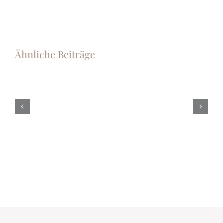
Ähnliche Beiträge
Ein
Fotograf
Sunset
Koh
Fotoshooting
Lanta
auf
–
der
Ein
Ferieninsel
Foto
Koh
Shooting
Samui
im
Pimalai
Resort